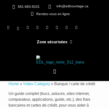
info@edlcourtage.ca
581-683-8101
Rendez-vous en ligne
Zone sécurisées
EDL Courtage
Des finances éclairées, des services indépendants
Home
»
Video Category
»
Banque / carte de crédit
Un guide complet (trucs, astuces, sites internet,
comparateur, applications, guide, etc.), des frais
bancaires et cartes de crédit, pour vous aider à